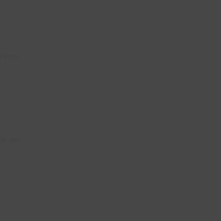
:39 am
:06 am