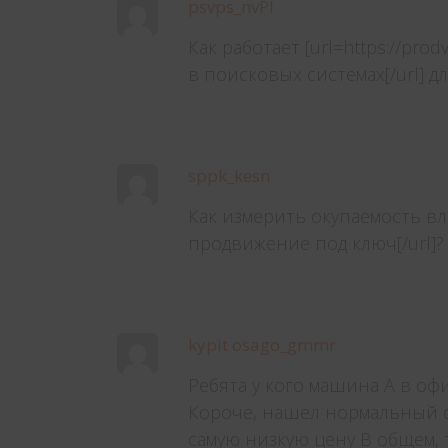
psvps_nvPl
Как работает [url=https://prod
в поисковых системах[/url] 
sppk_kesn
Как измерить окупаемость влож
продвижение под ключ[/url]?
kypit osago_gmmr
Ребята у кого машина А в оф
Короче, нашел нормальный с
самую низкую цену В общем, 