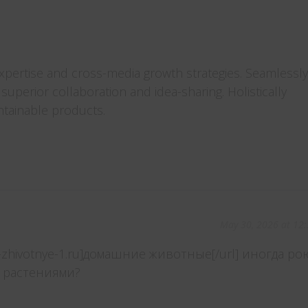
xpertise and cross-media growth strategies. Seamlessly
t superior collaboration and idea-sharing. Holistically
intainable products.
May 30, 2026 at 12
e-zhivotnye-1.ru]домашние животные[/url] иногда ро
 растениями?