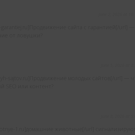
June 2, 2026 at 10
-s-garantiej.ru]Продвижение сайта с гарантией[/url] —
ние от ловушки?
June 5, 2026 at 3
odyh-sajtov.ru]Продвижение молодых сайтов[/url] — ч
ий SEO или контент?
June 8, 2026 at 5
hivotnye-1.ru]домашние животные[/url] сигнализирую