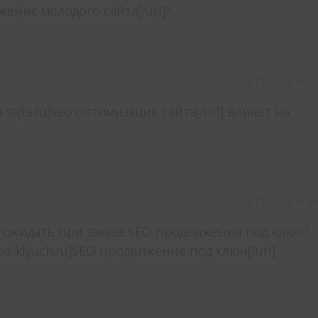
жение молодого сайта[/url]?
July 11, 2026 at 7
ya-sajta.ru]seo оптимизация сайта[/url] влияет на
July 11, 2026 at 8
 ожидать при заказе SEO продвижения под ключ?
-pod-klyuch.ru]SEO продвижение под ключ[/url]