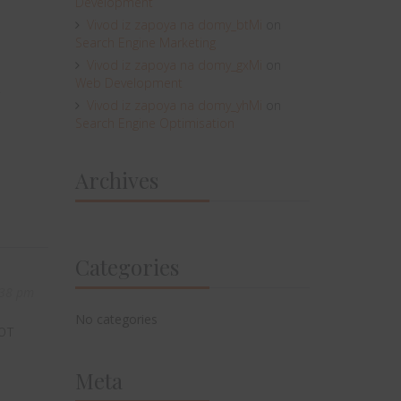
Development
Vivod iz zapoya na domy_btMi
on
Search Engine Marketing
Vivod iz zapoya na domy_gxMi
on
Web Development
Vivod iz zapoya na domy_yhMi
on
Search Engine Optimisation
Archives
Categories
:38 pm
No categories
ют
Meta