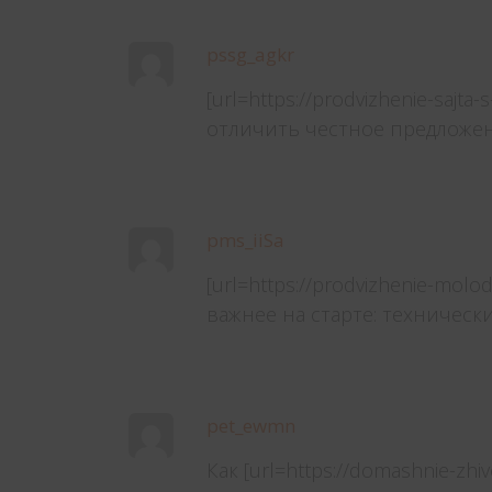
pssg_agkr
[url=https://prodvizhenie-sajta
отличить честное предложе
pms_iiSa
[url=https://prodvizhenie-mol
важнее на старте: техническ
pet_ewmn
Как [url=https://domashnie-z