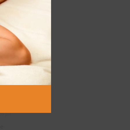
:15 pm
5:15 pm
9:09 pm
e-