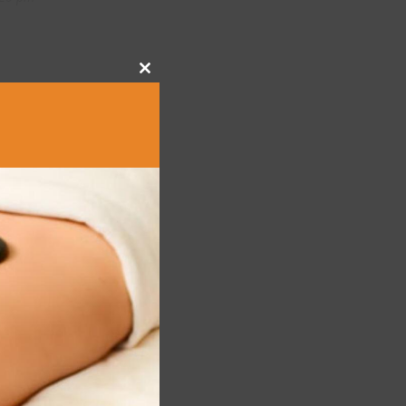
Close
this
module
:43 pm
ие
:52 am