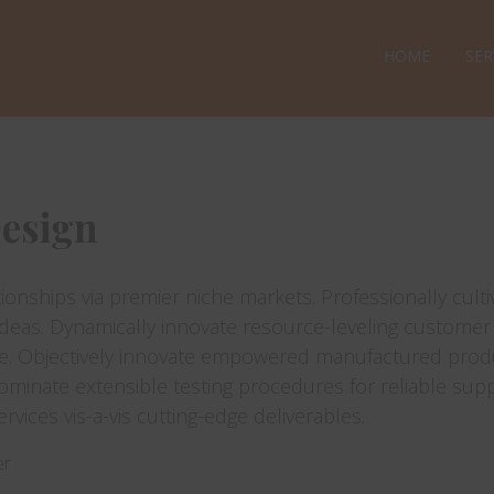
HOME
SER
esign
ionships via premier niche markets. Professionally culti
deas. Dynamically innovate resource-leveling customer
vice. Objectively innovate empowered manufactured prod
dominate extensible testing procedures for reliable sup
rvices vis-a-vis cutting-edge deliverables.
er