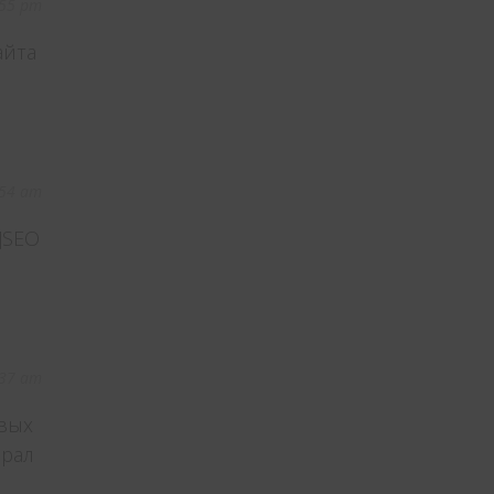
:55 pm
айта
:54 am
]SEO
:37 am
овых
брал