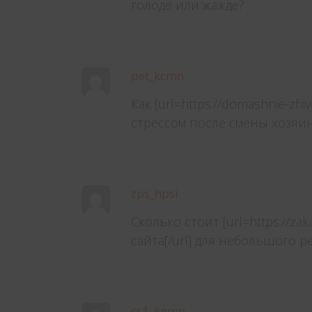
голоде или жажде?
pet_kcmn
Как [url=https://domashnie-zh
стрессом после смены хозяи
zps_hpsi
Сколько стоит [url=https://zak
сайта[/url] для небольшого 
ss1_kgmn