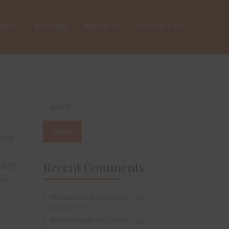
VICES
BOOKING
ABOUT US
CONTACT US
vate
ucts
Recent Comments
ply
MichaelTaimb
on
Mobile App
Development
WilliamSween
on
Mobile App