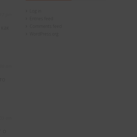
Log in
:17 pm
Entries feed
Comments feed
 как
WordPress.org
:30 am
то
:03 am
т о