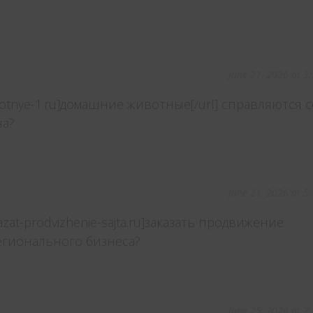
June 21, 2026 at 3
ivotnye-1.ru]домашние животные[/url] справляются с
на?
June 21, 2026 at 5
azat-prodvizhenie-sajta.ru]заказать продвижение
регионального бизнеса?
June 25, 2026 at 7