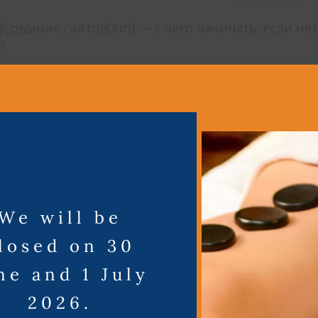
.ru]Создание сайтов[/url] — с чего начинать, если нет
?
June 25, 2026 at 9
i-prodvizhenie-sajtov.ru]Seo оптимизация и продвижен
ать всё самостоятельно?
We will be
June 28, 2026 at 6
losed on 30
ps://seo-prodvizhenie-molodogo-sajta.ru]seo
ne and 1 July
/url], которому меньше 3 месяцев?
2026.