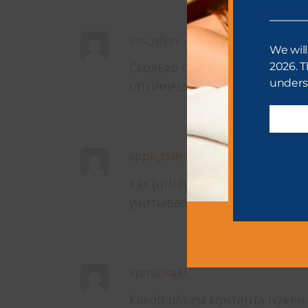
sos_qfpn
We will
Сколько стоит профессиональна
2026. T
unders
оптимизация сайта[/url] «под
sppk_clsn
Как [url=https://seo-prodvizh
учитывает конкурентов при 
spms_kaKl
Какой объём контента нужен, 