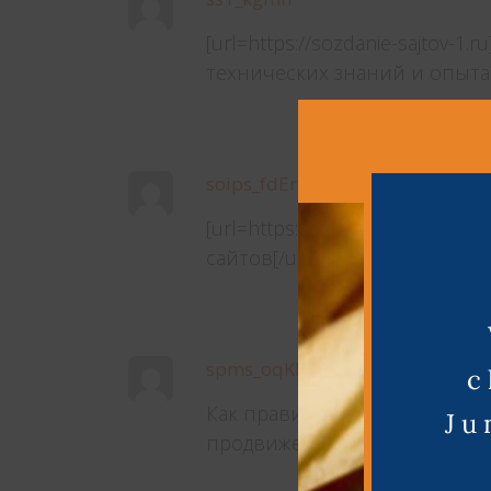
[url=https://sozdanie-sajtov-1
технических знаний и опыта
soips_fdEr
[url=https://seo-optimizaciya-
сайтов[/url] — можно ли дел
spms_oqKl
c
Как правильно начать [url=htt
Ju
продвижение молодого сайта[