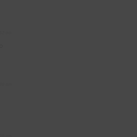
:52 am
о
:30 am
:20 pm