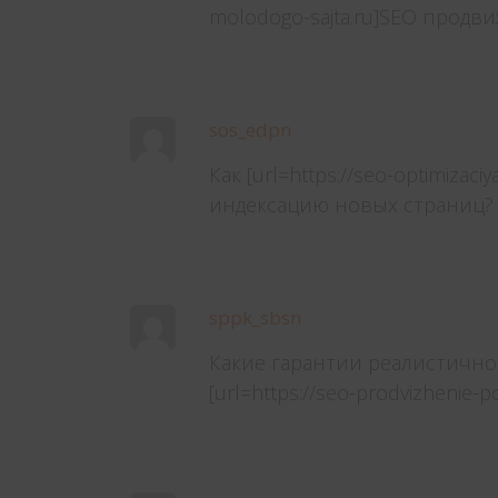
molodogo-sajta.ru]SEO продви
sos_edpn
Как [url=https://seo-optimizaci
индексацию новых страниц?
sppk_sbsn
Какие гарантии реалистично
[url=https://seo-prodvizhenie