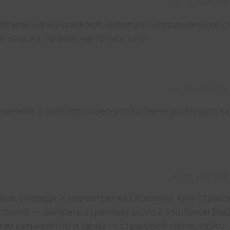
July 13, 2026 at 5
vizhenie-sajta-v-poiskovyh-sistemah.ru]продвижение с
для ниши с низкой частотностью?
July 18, 2026 at 5
ений в [url=https://seo-prodvizhenie-pod-klyuch.ru
July 19, 2026 at 8
исах очереди и нервотрёпка Обзвонил кучу страх
пособ — выбрать страховку осаго с кэшбэком Вы
там калькулятор и цены — страховой полис осаго