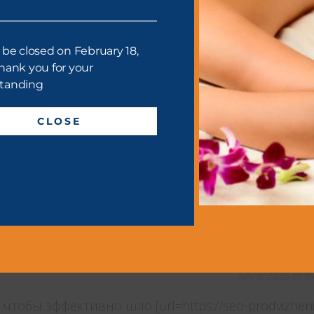
June 30, 2026 at 11
 be closed on February 18,
я [url=https://seo-optimizaciya-sajta.ru]seo
hank you for your
tanding
 ключ»?
CLOSE
July 7, 2026 at 
enie-pod-klyuch.ru]SEO продвижение под ключ[/url]
разработке стратегии?
July 9, 2026 at 
чтобы эффективно шло [url=https://seo-prodvizheni